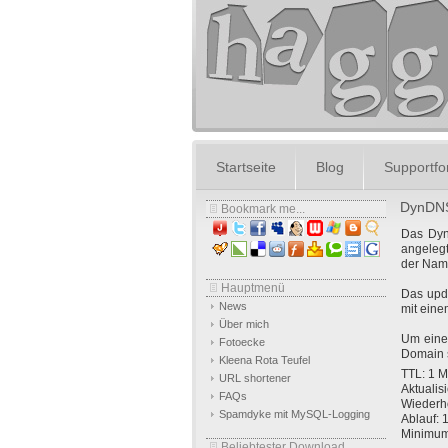
Startseite
Blog
Supportf
DynDNS
Bookmark me...
Das Dyn
angeleg
der Name
Hauptmenü
Das upd
News
mit eine
Über mich
Um einen
Fotoecke
Domain s
Kleena Rota Teufel
TTL: 1 M
URL shortener
Aktualis
FAQs
Wiederh
Spamdyke mit MySQL-Logging
Ablauf: 
Minimum
Beliebtester Download