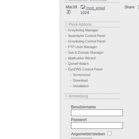
Mär.09
Share
mod_email
1024
Plesk Addons
Greylisting Manager
Spamdyke Control Panel
Greylisting Control Panel
FTP User Manager
Sub & Domain Manager
Application Wizard
Qsheff Watch
DynDNS Control Panel
Screenshot
Download
Installation
Anmeldung
Benutzername
Passwort
Angemeldet bleiben