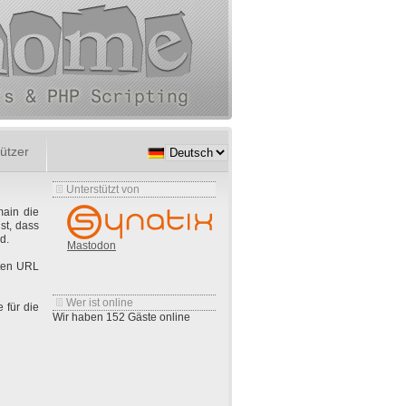
ützer
Unterstützt von
main die
st, dass
d.
Mastodon
rten URL
Wer ist online
 für die
Wir haben 152 Gäste online