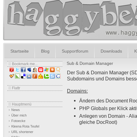
Startseite
Blog
Supportforum
Downloads
K
Sub & Domain Manager
Bookmark me...
Der Sub & Domain Manager (SDM
Subdomains und Domains besser
Flattr
Domains:
Ändern des Document Roo
Hauptmenü
PHP Globals per Klick akti
News
Anlegen von Domain - Ali
Über mich
Fotoecke
gleiche DocRoot)
Kleena Rota Teufel
URL shortener