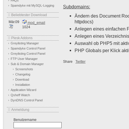
FAQs
Spamdyke mit MySQL-Logging
Subdomains:
Beliebtester Download
Ändern des Document Root
httpdocs)
Mär.09
mod_email
1024
Anlegen eines einfachen 
Anlegen eines Verzeichni
Plesk Addons
Auswahl ob PHP5 mit aktivi
Greylisting Manager
Spamdyke Control Panel
PHP Globals per Klick akti
Greylisting Control Panel
FTP User Manager
Share
Twitter
Sub & Domain Manager
Screenshots
Changelog
Download
Installation
Application Wizard
Qsheff Watch
DynDNS Control Panel
Anmeldung
Benutzername