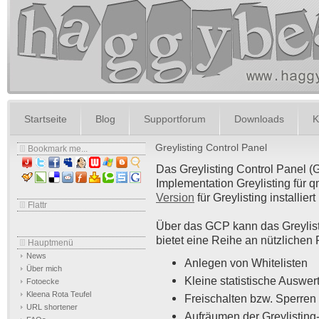
Startseite
Blog
Supportforum
Downloads
K
Greylisting Control Panel
Bookmark me...
Das Greylisting Control Panel (G
Implementation Greylisting für q
Version
für Greylisting installiert
Flattr
Über das GCP kann das Greylist
bietet eine Reihe an nützlichen
Hauptmenü
News
Anlegen von Whitelisten
Über mich
Kleine statistische Auswer
Fotoecke
Kleena Rota Teufel
Freischalten bzw. Sperren
URL shortener
Aufräumen der Greylisting