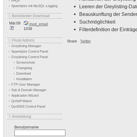
FAQs
Leeren der Greylisting-Da
Spamdyke mit MySQL-Logging
Beauskunftung der Sender
Beliebtester Download
Suchmöglichkeit
Mär.09
mod_email
1038
Filterdefinition der Einträg
Plesk Addons
Share
Twitter
Greylisting Manager
Spamdyke Control Panel
Greylisting Control Panel
Screenshots
Changelog
Download
Installation
FTP User Manager
Sub & Domain Manager
Application Wizard
Qsheff Watch
DynDNS Control Panel
Anmeldung
Benutzername