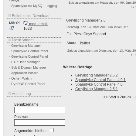
FAQs
Zuletzt aktualisiert am Mittwoch, den 06. Juni 
Spamdyke mit MySQL-Logging
09:
Beliebtester Download
Greylisting Manager 2.6
Mär.09
mod_email
Dienstag, den 13. März 2018 um 10:49 Uhr
1023
Full Plesk Onyx Support
Plesk Addons
Share
Twitter
Greylisting Manager
Zuletzt aktualisiert am Dienstag, den 13. März 
Spamdyke Control Panel
10:
Greylisting Control Panel
FTP User Manager
Weitere Beiträge...
Sub & Domain Manager
Application Wizard
Greylisting Manager 2.5.2
Qsheff Watch
Spamdyke Control Panel 4.0.1
DynDNS Control Panel
Spamdyke Control Panel 4.0
Greylisting Manager 2.5.1
Anmeldung
<<
Start
<
Zurück
1
Benutzername
Passwort
Angemeldet bleiben