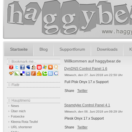
Startseite
Blog
Supportforum
Downloads
K
Willkommen auf haggybear.de
Bookmark me...
DynDNS Control Panel 1.6
Mittwoch, den 27. Juni 2018 um 22:50 Uhr
Full Plsk Onyx 17.x Support
Flattr
Share
Twitter
Hauptmenü
Spamdyke Control Panel 4.1
News
Über mich
Mittwoch, den 06. Juni 2018 um 09:29 Uhr
Fotoecke
Plesk Onyx 17.x Support
Kleena Rota Teufel
URL shortener
Share
Twitter