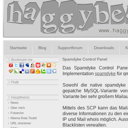
Startseite
Blog
Supportforum
Downloads
K
Spamdyke Control Panel
Bookmark me...
Das Spamdyke Control Panel
Implementation
spamdyke
für qm
Flattr
Sowohl die native spamdyke 
gepatche MySQL-Variante von 
Variante bei sehr großem Mailau
Hauptmenü
News
Mittels des SCP kann das Mail
Über mich
diverse Informationen zu den ei
Fotoecke
Kleena Rota Teufel
IP und Mail whois möglich. Au
URL shortener
Blacklisten verwalten.