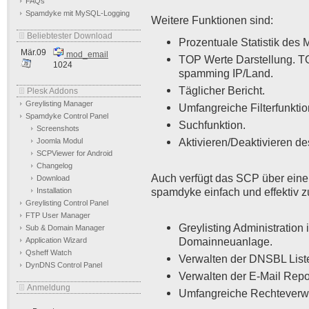
FAQs
Spamdyke mit MySQL-Logging
Weitere Funktionen sind:
Beliebtester Download
Prozentuale Statistik des
Mär.09
mod_email
TOP Werte Darstellung. 
1024
spamming IP/Land.
Täglicher Bericht.
Plesk Addons
Greylisting Manager
Umfangreiche Filterfunktion
Spamdyke Control Panel
Suchfunktion.
Screenshots
Aktivieren/Deaktivieren des
Joomla Modul
SCPViewer for Android
Changelog
Auch verfügt das SCP über eine
Download
spamdyke einfach und effektiv zu
Installation
Greylisting Control Panel
FTP User Manager
Greylisting Administration 
Sub & Domain Manager
Domainneuanlage.
Application Wizard
Qsheff Watch
Verwalten der DNSBL List
DynDNS Control Panel
Verwalten der E-Mail Repo
Anmeldung
Umfangreiche Rechteverwa