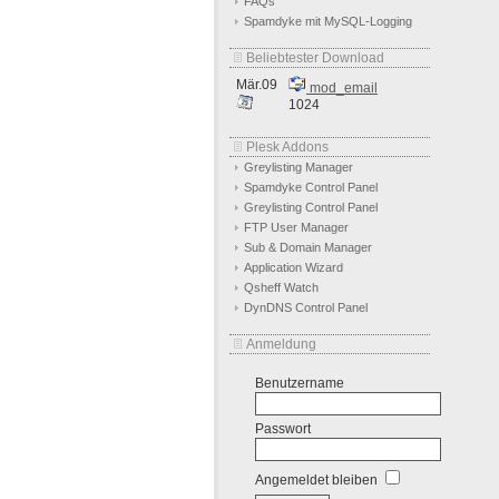
FAQs
Spamdyke mit MySQL-Logging
Beliebtester Download
Mär.09
mod_email
1024
Plesk Addons
Greylisting Manager
Spamdyke Control Panel
Greylisting Control Panel
FTP User Manager
Sub & Domain Manager
Application Wizard
Qsheff Watch
DynDNS Control Panel
Anmeldung
Benutzername
Passwort
Angemeldet bleiben