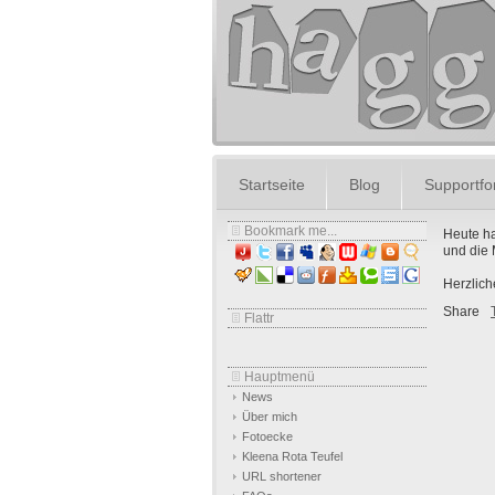
Startseite
Blog
Supportf
Bookmark me...
Heute ha
und die
Herzlich
Share
Flattr
Hauptmenü
News
Über mich
Fotoecke
Kleena Rota Teufel
URL shortener