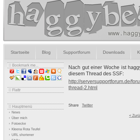
Startseite
Blog
Supportforum
Downloads
K
Bookmark me...
Nach gut einer Woche ist haggyb
diesem Thread des SSF:
http://serversupportforum.de/fo
thread-2.html
Flattr
Share
Twitter
Hauptmenü
News
< Zur
Über mich
Fotoecke
Kleena Rota Teufel
URL shortener