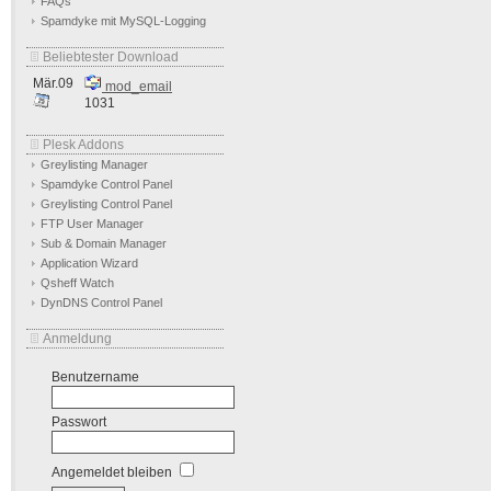
FAQs
Spamdyke mit MySQL-Logging
Beliebtester Download
Mär.09
mod_email
1031
Plesk Addons
Greylisting Manager
Spamdyke Control Panel
Greylisting Control Panel
FTP User Manager
Sub & Domain Manager
Application Wizard
Qsheff Watch
DynDNS Control Panel
Anmeldung
Benutzername
Passwort
Angemeldet bleiben